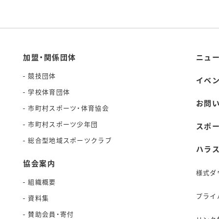
加盟・関係団体
ニュ
競技団体
イベ
学校体育団体
お問
市町村スポーツ・体育協会
市町村スポーツ少年団
スポ
総合型地域スポーツクラブ
ハラ
協会案内
様式ダ
組織概要
プライ
資料集
賛助会員・寄付