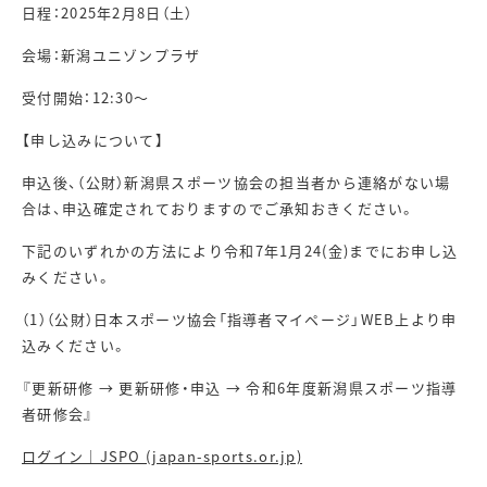
日程：2025年2月8日（土）
会場：新潟ユニゾンプラザ
受付開始：12:30～
【申し込みについて】
申込後、（公財）新潟県スポーツ協会の担当者から連絡がない場
合は、申込確定されておりますのでご承知おきください。
下記のいずれかの方法により令和7年
1
月24
(
金
)
までにお申し込
みください。
（
1
）（公財）日本スポーツ協会「指導者マイページ」
WEB
上より申
込みください。
『更新研修 → 更新研修・申込 →
令和6
年度新潟県スポーツ指導
者研修会』
ログイン｜JSPO (japan-sports.or.jp)